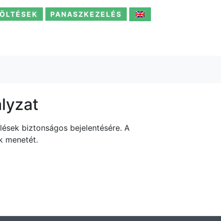
ÖLTÉSEK
PANASZKEZELÉS
ályzat
élések biztonságos bejelentésére. A
ak menetét.