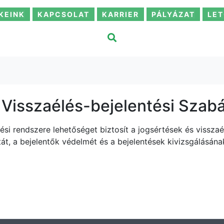
KEINK
KAPCSOLAT
KARRIER
PÁLYÁZAT
LET
 Visszaélés-bejelentési Szab
tési rendszere lehetőséget biztosít a jogsértések és vissza
tát, a bejelentők védelmét és a bejelentések kivizsgálásán