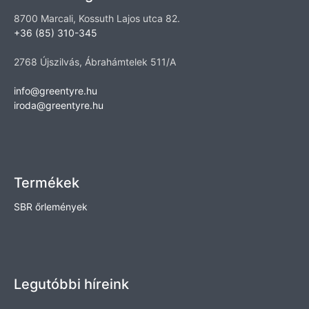
8700 Marcali, Kossuth Lajos utca 82.
+36 (85) 310-345
2768 Újszilvás, Ábrahámtelek 511/A
info@greentyre.hu
iroda@greentyre.hu
Termékek
SBR őrlemények
Legutóbbi híreink