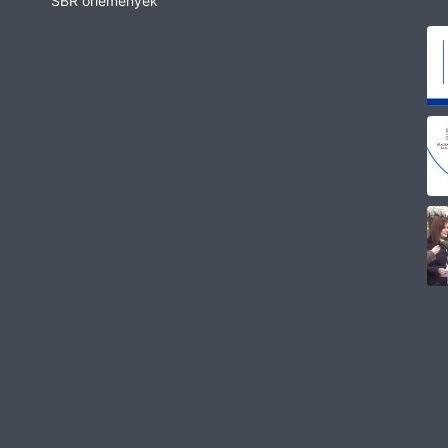
SBR őrlemények