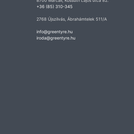
8700 Marcali, Kossuth Lajos utca 82.
+36 (85) 310-345
2768 Újszilvás, Ábrahámtelek 511/A
info@greentyre.hu
iroda@greentyre.hu