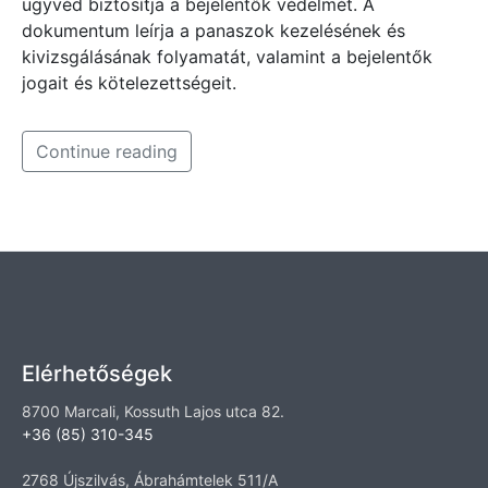
ügyvéd biztosítja a bejelentők védelmét. A
dokumentum leírja a panaszok kezelésének és
kivizsgálásának folyamatát, valamint a bejelentők
jogait és kötelezettségeit.
Continue reading
Elérhetőségek
8700 Marcali, Kossuth Lajos utca 82.
+36 (85) 310-345
2768 Újszilvás, Ábrahámtelek 511/A