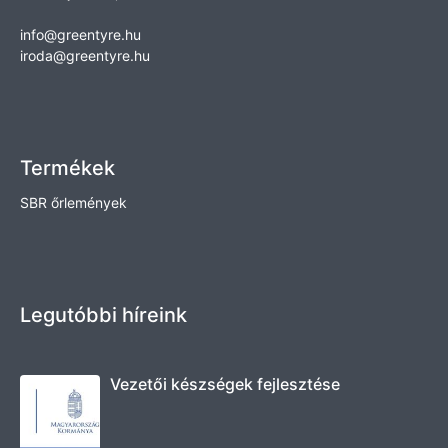
info@greentyre.hu
iroda@greentyre.hu
Termékek
SBR őrlemények
Legutóbbi híreink
Vezetői készségek fejlesztése