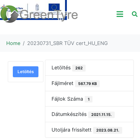
Home
20230731_SBR TÜV cert_HU_ENG
Letöltés
262
Letöltés
Fájlméret
567.79 KB
Fájlok Száma
1
Dátumkészítés
2021.11.15.
Utoljára frissített
2023.08.21.