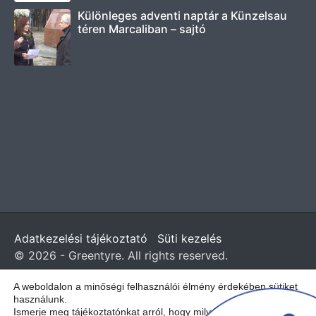
Különleges adventi naptár a Künzelsau
téren Marcaliban – sajtó
Adatkezelési tájékoztató
Süti kezelés
© 2026 - Greentyre. All rights reserved.
A weboldalon a minőségi felhasználói élmény érdekében sütiket
Magyar
English
(
angol
)
használunk.
Ismerje meg tájékoztatónkat arról, hogy milyen sütiket