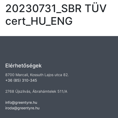
20230731_SBR TÜV
cert_HU_ENG
Elérhetőségek
8700 Marcali, Kossuth Lajos utca 82.
+36 (85) 310-345
2768 Újszilvás, Ábrahámtelek 511/A
info@greentyre.hu
iroda@greentyre.hu