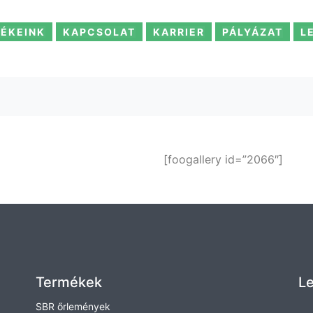
ÉKEINK
KAPCSOLAT
KARRIER
PÁLYÁZAT
L
[foogallery id=”2066″]
Termékek
Le
SBR őrlemények