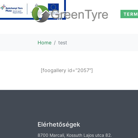
TERM
Home
test
[foogallery id=”2057″]
Elérhetőségek
8700 Marcali, Kossuth Lajos utca 82.