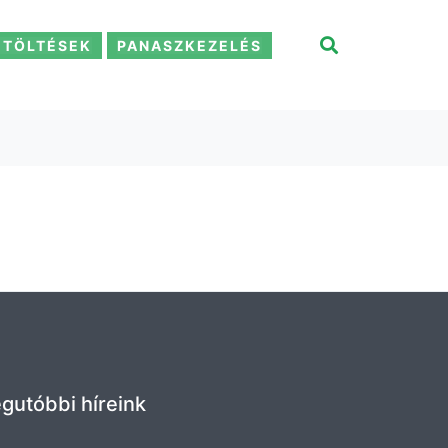
ETÖLTÉSEK
PANASZKEZELÉS
gutóbbi híreink