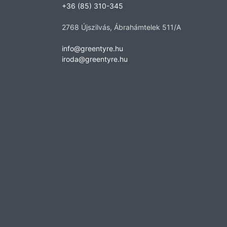
+36 (85) 310-345
2768 Újszilvás, Ábrahámtelek 511/A
info@greentyre.hu
iroda@greentyre.hu