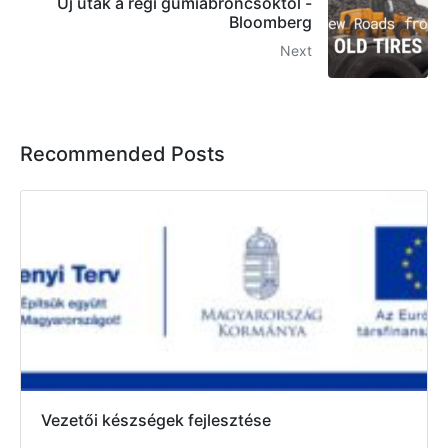
Új utak a régi gumiabroncsoktól -
Bloomberg
Next
Recommended Posts
Vezetői készségek fejlesztése