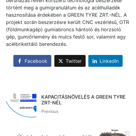
beruházás révén korszerű technológia beszerzése
történt meg a gumigranulátum és az acélhulladék
hasznosítása érdekében a GREEN TYRE ZRT.-NÉL. A
projekt során beszerzésre került CNC vezérlésű, OTR
(földmunkagép) gumiabroncs hántoló és horzsoló
gép, gumiőrlemény és mulcs festő sor, valamint egy
acélbrikettáló berendezés.
Facebook
Twitter
LinkedIn
KAPACITÁSNÖVELÉS A GREEN TYRE
ZRT-NÉL
Previous