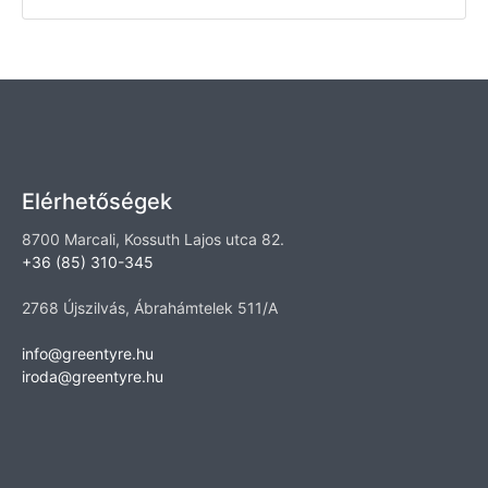
Elérhetőségek
8700 Marcali, Kossuth Lajos utca 82.
+36 (85) 310-345
2768 Újszilvás, Ábrahámtelek 511/A
info@greentyre.hu
iroda@greentyre.hu