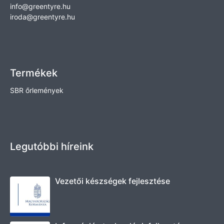
info@greentyre.hu
iroda@greentyre.hu
Termékek
SBR őrlemények
Legutóbbi híreink
Vezetői készségek fejlesztése