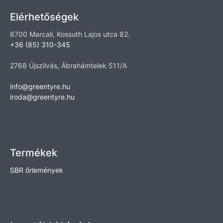
Elérhetőségek
8700 Marcali, Kossuth Lajos utca 82.
+36 (85) 310-345
2768 Újszilvás, Ábrahámtelek 511/A
info@greentyre.hu
iroda@greentyre.hu
Termékek
SBR őrlemények