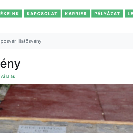
ÉKEINK
KAPCSOLAT
KARRIER
PÁLYÁZAT
L
posvár illatösvény
vény
vállalás