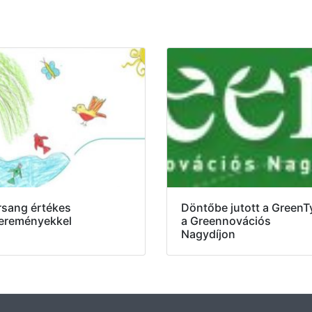
rsang értékes
Döntőbe jutott a GreenT
ereményekkel
a Greennovációs
Nagydíjon