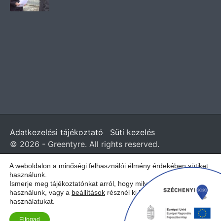
Adatkezelési tájékoztató
Süti kezelés
© 2026 - Greentyre. All rights reserved.
A weboldalon a minőségi felhasználói élmény érdekében sütiket
Magyar
English
(
angol
)
használunk.
Ismerje meg tájékoztatónkat arról, hogy milyen sütiket
használunk, vagy a
beállítások
résznél ki lehet kapcsolni a
használatukat.
Elfogad