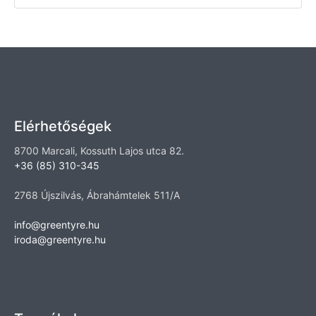
Elérhetőségek
8700 Marcali, Kossuth Lajos utca 82.
+36 (85) 310-345
2768 Újszilvás, Ábrahámtelek 511/A
info@greentyre.hu
iroda@greentyre.hu