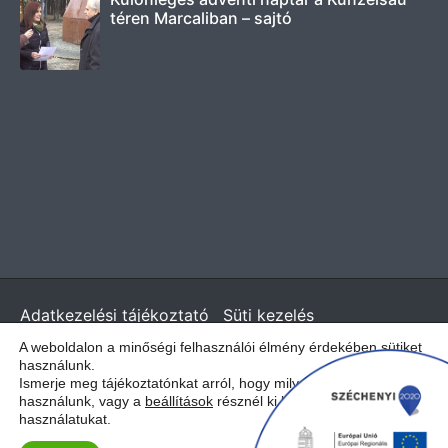
téren Marcaliban – sajtó
Adatkezelési tájékoztató
Süti kezelés
© 2026 - Greentyre. All rights reserved.
A weboldalon a minőségi felhasználói élmény érdekében sütiket
használunk.
Ismerje meg tájékoztatónkat arról, hogy milyen sütiket
Magyar
használunk, vagy a
beállítások
résznél ki lehet kapcsolni a
használatukat.