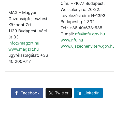
Cím: H-1077 Budapest,
Wesselényi u. 20-22.
MAG – Magyar
Levelezési cím: H-1393
Gazdaságfejlesztési
Budapest, pf. 332.
Központ Zrt.
Tel.: +36 40/638-638
1139 Budapest, Váci
E-mail:
nfu@nfu.gov.hu
út 83.
www.nfu.hu
info@magzrt.hu
www.ujszechenyiterv.gov.h
www.magzrt.hu
ügyfélszolgálat: +36
40 200-617
Facebook
Twitter
LinkedIn