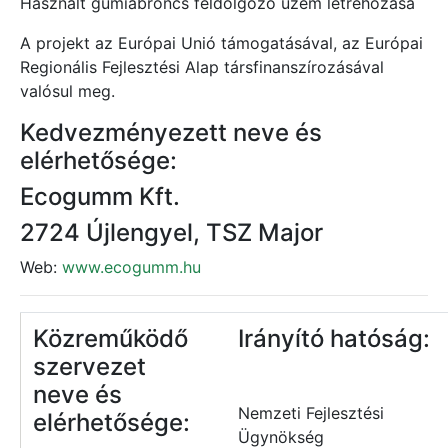
Használt gumiabroncs feldolgozó üzem létrehozása
A projekt az Európai Unió támogatásával, az Európai
Regionális Fejlesztési Alap társfinanszírozásával
valósul meg.
Kedvezményezett neve és
elérhetősége:
Ecogumm Kft.
2724 Újlengyel, TSZ Major
Web:
www.ecogumm.hu
Közreműködő
Irányító hatóság:
szervezet
neve és
Nemzeti Fejlesztési
elérhetősége:
Ügynökség