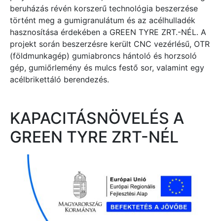
beruházás révén korszerű technológia beszerzése
történt meg a gumigranulátum és az acélhulladék
hasznosítása érdekében a GREEN TYRE ZRT.-NÉL. A
projekt során beszerzésre került CNC vezérlésű, OTR
(földmunkagép) gumiabroncs hántoló és horzsoló
gép, gumiőrlemény és mulcs festő sor, valamint egy
acélbrikettáló berendezés.
KAPACITÁSNÖVELÉS A
GREEN TYRE ZRT-NÉL