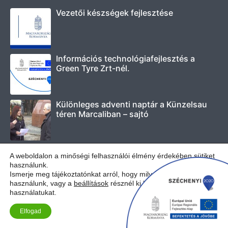
Vezetői készségek fejlesztése
Információs technológiafejlesztés a
Green Tyre Zrt-nél.
Különleges adventi naptár a Künzelsau
téren Marcaliban – sajtó
A weboldalon a minőségi felhasználói élmény érdekében sütiket
használunk.
Ismerje meg tájékoztatónkat arról, hogy milyen sütiket
használunk, vagy a
beállítások
résznél ki lehet kapcsolni a
használatukat.
Elfogad