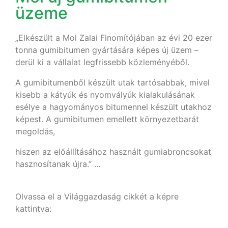
üzeme
„Elkészült a Mol Zalai Finomítójában az évi 20 ezer
tonna gumibitumen gyártására képes új üzem –
derül ki a vállalat legfrissebb közleményéből.
A gumibitumenből készült utak tartósabbak, mivel
kisebb a kátyúk és nyomvályúk kialakulásának
esélye a hagyományos bitumennel készült utakhoz
képest. A gumibitumen emellett környezetbarát
megoldás,
hiszen az előállításához használt gumiabroncsokat
hasznosítanak újra.” …
Olvassa el a Világgazdaság cikkét a képre
kattintva: