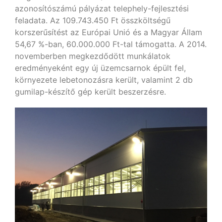
azonosítószámú pályázat telephely-fejlesztési
feladata. Az 109.743.450 Ft összköltségű
korszerűsítést az Európai Unió és a Magyar Állam
54,67 %-ban, 60.000.000 Ft-tal támogatta. A 2014.
novemberben megkezdődött munkálatok
eredményeként egy új üzemcsarnok épült fel,
környezete lebetonozásra került, valamint 2 db
gumilap-készítő gép került beszerzésre.