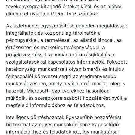
tevékenységre kiterjedő értéket kínál, és az alábbi
előnyöket nyújtja a Green Tyre számára:
Az üzletmenet egyszerűsítése egyetlen megoldással:
integrálhatók és központilag tárolhatók a
pénzügyekkel, a termeléssel, az ellátási lánccal, az
értékesítési és marketingtevékenységgel, a
projektvezetéssel, a humán erőforrásokkal és a
szolgáltatásokkal kapcsolatos információk. Fokozott
hatékonyság: munkatársait olyan ismerős és intuitív
felhasználói környezet segíti az eredményesebb
munkavégzésben, amely a vállalatnál már jelenleg is
használt Microsoft- szoftverekhez hasonlóan
működik, és szerepkörre szabott hozzáférést nyújt a
megfelelő információkhoz és feladatokhoz.
Intelligens döntéshozatal: Egyszerűbb hozzáférést
biztosíthat az egyes munkakörökhöz kapcsolódó
információkhoz és feladatokhoz, így munkatársai