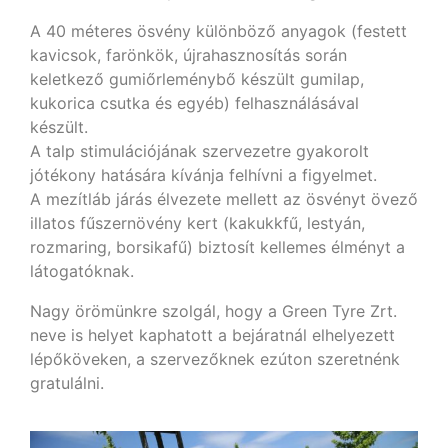
A 40 méteres ösvény különböző anyagok (festett
kavicsok, farönkök, újrahasznosítás során
keletkező gumiőrleménybő készült gumilap,
kukorica csutka és egyéb) felhasználásával
készült.
A talp stimulációjának szervezetre gyakorolt
jótékony hatására kívánja felhívni a figyelmet.
A mezítláb járás élvezete mellett az ösvényt övező
illatos fűszernövény kert (kakukkfű, lestyán,
rozmaring, borsikafű) biztosít kellemes élményt a
látogatóknak.
Nagy örömünkre szolgál, hogy a Green Tyre Zrt.
neve is helyet kaphatott a bejáratnál elhelyezett
lépőköveken, a szervezőknek ezúton szeretnénk
gratulálni.