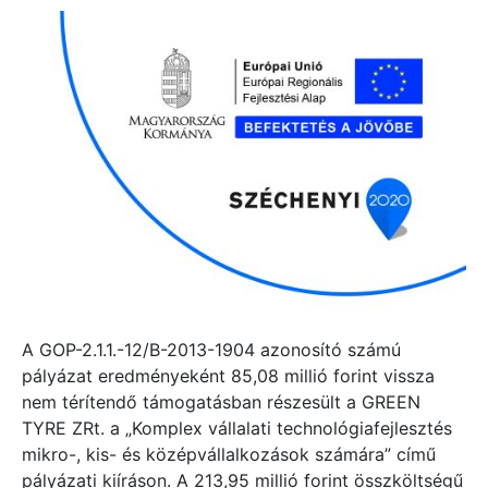
A GOP-2.1.1.-12/B-2013-1904 azonosító számú
pályázat eredményeként 85,08 millió forint vissza
nem térítendő támogatásban részesült a GREEN
TYRE ZRt. a „Komplex vállalati technológiafejlesztés
mikro-, kis- és középvállalkozások számára” című
pályázati kiíráson. A 213,95 millió forint összköltségű