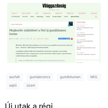
aszfalt
gumiabroncs
gumibitumen
MOL
sajtó
üzem
Új utak a régi