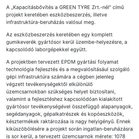
A „Kapacitásbővítés a GREEN TYRE Zrt.-nél” című
projekt keretében eszközbeszerzés, illetve
infrastruktúra-beruházás valósul meg.
Az eszközbeszerzés keretében egy komplett
gumikeverék gyártósor kerül üzembe-helyezésre, a
kapcsolódó laborgépekkel együtt.
A projektben tervezett EPDM gyártási folyamat
technológia fejlesztés és a megvalósításául szolgáló
gépi infrastruktúra számára a cégben jelenleg
végzett tevékenységektől elkülönülő
üzemcsarnokban szükséges helyet biztosítani,
valamint a fejlesztéshez kapcsolódóan kialakított
gyártósor tevékenységével összefüggő alapanyagok,
segédanyagok, gépalkatrészek és kopóeszközök,
késztermékek raktározása is nagy helyigényű. Ennek
kiküszöbölésére a projekt során ingatlan-beruházásra
is sor kerül, a tervezett üzemcsarnok mérete: 1078