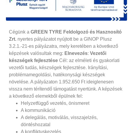
Cégünk a
GREEN TYRE Feldolgozó és Hasznosító
Zrt.
nyertes pályázatot nyújtott be a GINOP Plusz
3.2.1.-21-es pályázatra, mely keretében a következő
képzések valósultak meg:
Elnevezés
:
Vezetői
készségek fejlesztése
Cél: az elméleti és gyakorlati
vezetői tudás, készségek fejlesztése. Irányítási,
problémamegoldási, hatékonysági készségek
növelése. A pályázaton 1.952.650 Ft ideiglenesen
vissza nem térítendő támogatást nyertünk. A képzések
a következő elemekből épülnek fel:
Helyzetfüggő vezetés, önismeret
A kommunikáció
A delegálás, motiválás, visszajelzés,
döntéshozatal
A konfliktuskezelés