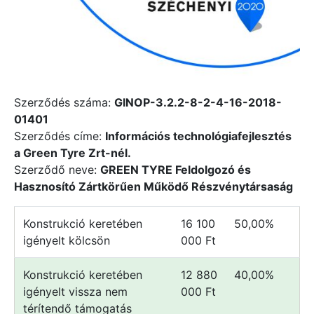
Szerződés száma:
GINOP-3.2.2-8-2-4-16-2018-
01401
Szerződés címe:
Információs technológiafejlesztés
a Green Tyre Zrt-nél.
Szerződő neve:
GREEN TYRE Feldolgozó és
Hasznosító Zártkörűen Működő Részvénytársaság
Konstrukció keretében
16 100
50,00%
igényelt kölcsön
000 Ft
Konstrukció keretében
12 880
40,00%
igényelt vissza nem
000 Ft
térítendő támogatás