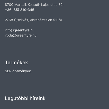
8700 Marcali, Kossuth Lajos utca 82.
+36 (85) 310-345
2768 Újszilvás, Ábrahámtelek 511/A
info@greentyre.hu
iroda@greentyre.hu
Termékek
SBR őrlemények
Legutóbbi híreink